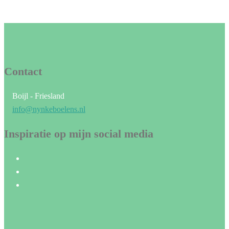
Contact
Boijl - Friesland
info@nynkeboelens.nl
Inspiratie op mijn social media
Instagram
Pinterest
Etsy